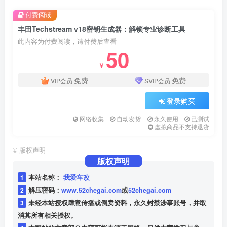
付费阅读
丰田Techstream v18密钥生成器：解锁专业诊断工具
此内容为付费阅读，请付费后查看
50
￥
免费
免费
VIP会员
SVIP会员
登录购买
网络收集
自动发货
永久使用
已测试
虚拟商品不支持退货
©
版权声明
版权声明
1
本站名称：
我爱车改
2
解压密码：
www.52chegai.com
或
52chegai.com
3
未经本站授权肆意传播或倒卖资料，永久封禁涉事账号，并取
消其所有相关授权。