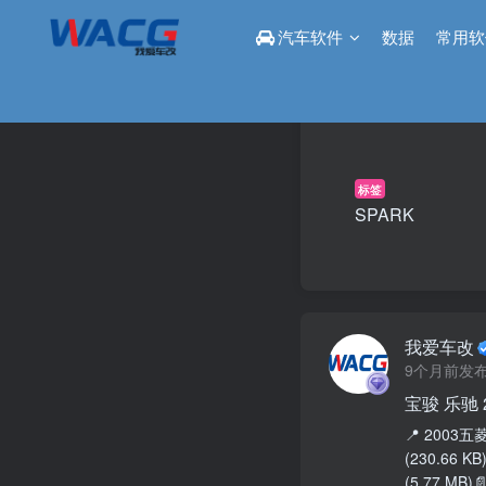
汽车软件
数据
常用软
标签
SPARK
我爱车改
9个月前发
宝骏 乐驰
📍 2003
(230.66 K
(5.77 MB)