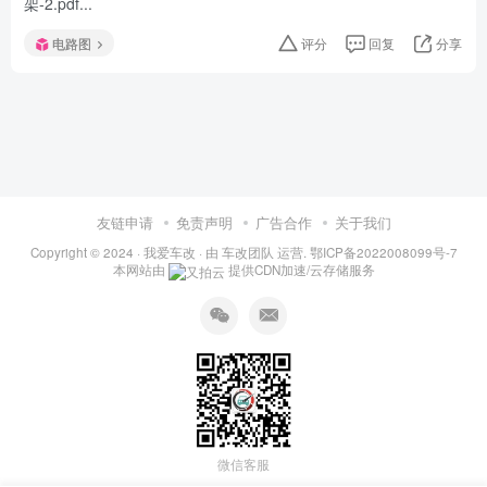
架-2.pdf...
电路图
评分
回复
分享
友链申请
免责声明
广告合作
关于我们
Copyright © 2024 ·
我爱车改
· 由
车改团队
运营.
鄂ICP备2022008099号-7
本网站由
提供CDN加速/云存储服务
微信客服