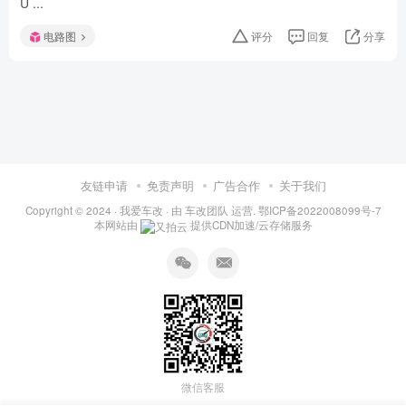
U ...
电路图
评分
回复
分享
友链申请
免责声明
广告合作
关于我们
Copyright © 2024 ·
我爱车改
· 由
车改团队
运营.
鄂ICP备2022008099号-7
本网站由
提供CDN加速/云存储服务
微信客服