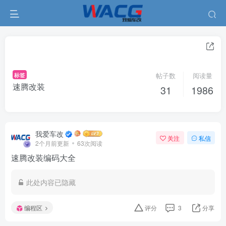
标签
帖子数
阅读量
速腾改装
31
1986
我爱车改
关注
私信
2个月前更新
63次阅读
速腾改装编码大全
此处内容已隐藏
编程区
评分
3
分享