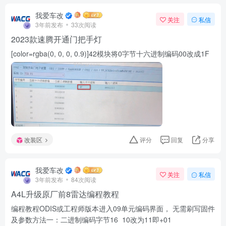
我爱车改
关注
私信
3年前发布
33次阅读
2023款速腾开通门把手灯
[color=rgba(0, 0, 0, 0.9)]42模块将0字节十六进制编码00改成1F
改装区
评分
回复
分享
我爱车改
关注
私信
3年前发布
84次阅读
A4L升级原厂前8雷达编程教程
编程教程ODIS或工程师版本进入09单元编码界面， 无需刷写固件
及参数方法一：二进制编码字节16 10改为11即+01