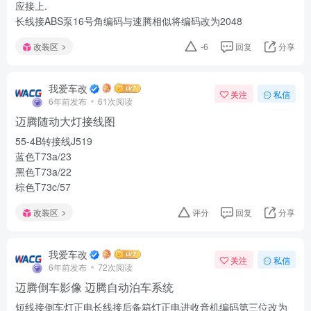
应接上.
长线接ABS泵16号角编码与速腾相似将编码改为2048
改装区
-6
回复
分享
我爱车改
关注
私信
6年前发布
61次阅读
迈腾随动大灯接线图
55-4B转接线J519
蓝色T73a/23
黑色T73a/22
棕色T73c/57
改装区
评分
回复
分享
我爱车改
关注
私信
6年前发布
72次阅读
迈腾倒车影像 迈腾自动泊车系统
短线接倒车灯正电长线接后备箱灯正电进收音机编码第三位改为