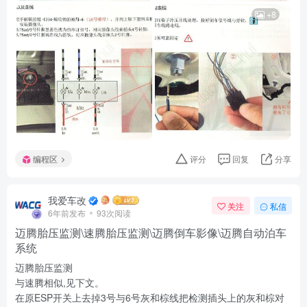
+8
编程区
评分
回复
分享
我爱车改
关注
私信
6年前发布
93次阅读
迈腾胎压监测\速腾胎压监测\迈腾倒车影像\迈腾自动泊车
系统
迈腾胎压监测
与速腾相似,见下文。
在原ESP开关上去掉3号与6号灰和棕线把检测插头上的灰和棕对