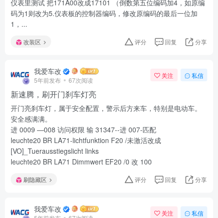
仪表里测试 把171A00改成17101 （倒数第五位编码加4，如原编
码为1则改为5.仪表板的控制器编码，修改原编码的最后一位加
1，...
改装区
评分
回复
分享
我爱车改
关注
私信
5年前发布
67次阅读
新速腾，刷开门刹车灯亮
开门亮刹车灯，属于安全配置，警示后方来车，特别是电动车。
安全感满满。
进 0009 —008 访问权限 输 31347--进 007-匹配
leuchte20 BR LA71-lichtfunktion F20 /未激活改成
[VO]_Tuerausstiegslicht links
leuchte20 BR LA71 Dimmwert EF20 /0 改 100
刷隐藏区
评分
回复
分享
我爱车改
关注
私信
5年前发布
67次阅读