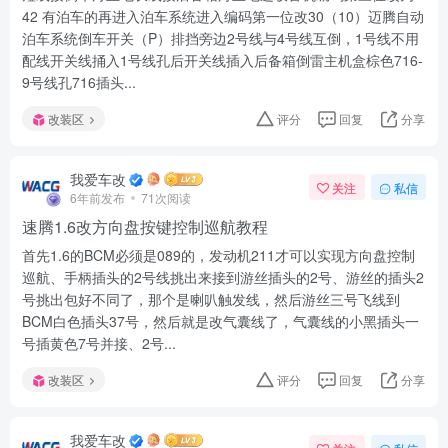
42 有泊车的再进入泊车系统进入编码第一位改30（10）迈腾自动
泊车系统倒车开关（P）排挡旁边2号线与4号线互倒，1号线不用
配线开关线捅入1号线孔后开关线插入后备箱倒雷主机盒棕色716-
9号线孔716插头...
改装区
评分
回复
分享
我爱车改
关注
私信
6年前发布
71次阅读
速腾1.6改方向盘按键控制巡航教程
首先1.6的BCM必须是089的，发动机211才可以实现方向盘控制
巡航、手柄插头的2号线挑出来接到游丝插头的2号、游丝的插头2
号挑出包好不同了，那个是喇叭触发线，然后游丝三号飞线到
BCM白色插头37号，然后就是改气囊线了，气囊线的小黑插头一
号插黄色7号并接、2号...
改装区
评分
回复
分享
我爱车改