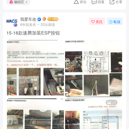
编程区
评分
回复
分享
我爱车改
关注
私信
6年前发布
25次阅读
15-18款速腾加装ESP按钮
+1