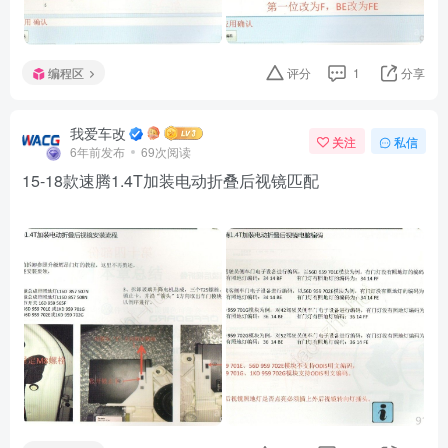
编程区
评分
1
分享
我爱车改
关注
私信
6年前发布
69次阅读
15-18款速腾1.4T加装电动折叠后视镜匹配