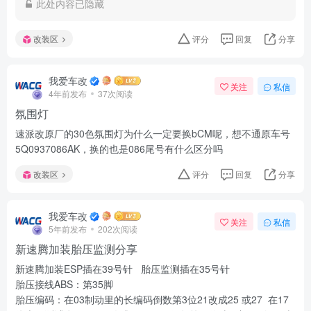
此处内容已隐藏
改装区
评分
回复
分享
我爱车改
关注
私信
4年前发布
37次阅读
氛围灯
速派改原厂的30色氛围灯为什么一定要换bCM呢，想不通原车号
5Q0937086AK，换的也是086尾号有什么区分吗
改装区
评分
回复
分享
我爱车改
关注
私信
5年前发布
202次阅读
新速腾加装胎压监测分享
新速腾加装ESP插在39号针 胎压监测插在35号针
胎压接线ABS：第35脚
胎压编码：在03制动里的长编码倒数第3位21改成25 或27 在17