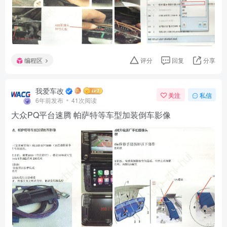
编程区
评分
回复
分享
我爱车改
关注
私信
6年前发布
41次阅读
大众PQ平台速腾 帕萨特等车型加装倒车影像