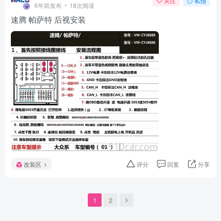
关注
私信
6年前发布
18次阅读
速腾 帕萨特 后视安装
改装区
评分
回复
分享
1
2