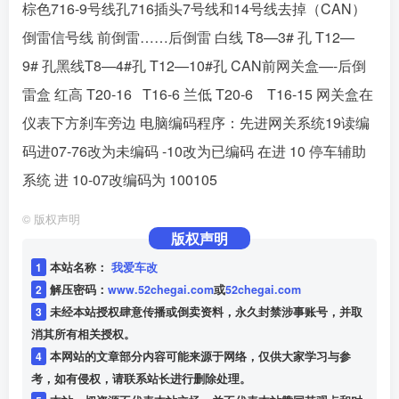
棕色716-9号线孔716插头7号线和14号线去掉（CAN）
倒雷信号线
前倒雷……后倒雷
白线
T8—3#
孔
T12—
9#
孔
黑线T8—4#孔 T12—10#孔
CAN前网关盒—-后倒
雷盒
红高 T20-16 T16-6
兰低 T20-6 T16-15
网关盒在
仪表下方刹车旁边
电脑编码程序：先进网关系统19读编
码进07-76改为未编码 -10改为已编码
在进
10
停车辅助
系统
进
10-07
改编码为
100105
©
版权声明
版权声明
1
本站名称：
我爱车改
2
解压密码：
www.52chegai.com
或
52chegai.com
3
未经本站授权肆意传播或倒卖资料，永久封禁涉事账号，并取
消其所有相关授权。
4
本网站的文章部分内容可能来源于网络，仅供大家学习与参
考，如有侵权，请联系站长进行删除处理。