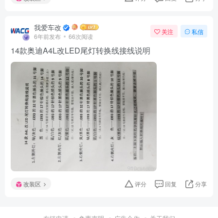
我爱车改
关注
私信
6年前发布
66次阅读
14款奥迪A4L改LED尾灯转换线接线说明
改装区
评分
回复
分享