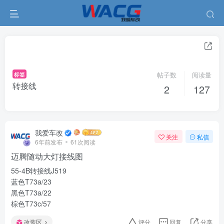
标签
帖子数
阅读量
转接线
2
127
我爱车改
关注
私信
6年前发布
61次阅读
迈腾随动大灯接线图
55-4B转接线J519
蓝色T73a/23
黑色T73a/22
棕色T73c/57
改装区
评分
回复
分享