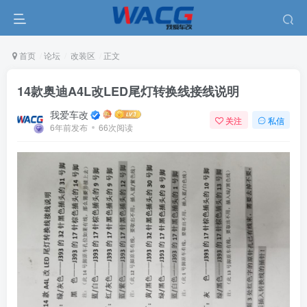
首页
论坛
改装区
正文
14款奥迪A4L改LED尾灯转换线接线说明
我爱车改
关注
私信
6年前发布
66次阅读