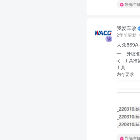
导航/主
我爱车改
2年前更新
大众869A
一 ．升级
a) 工具准
工具
内存要
导航/主