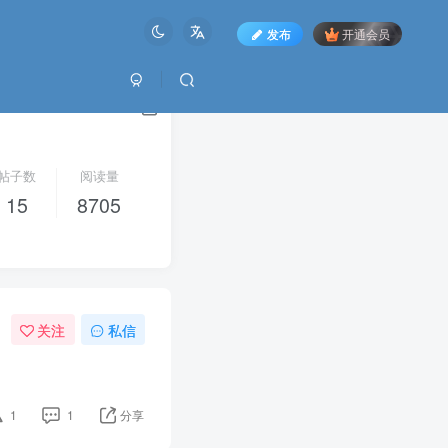
发布
开通会员
帖子数
阅读量
15
8705
关注
私信
1
1
分享