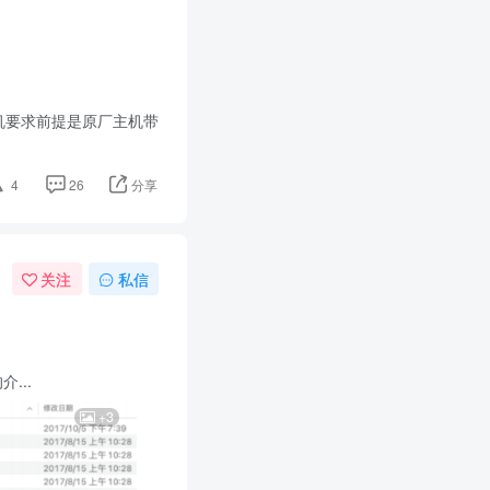
7（刷机要求前提是原厂主机带
4
26
分享
关注
私信
...
+3