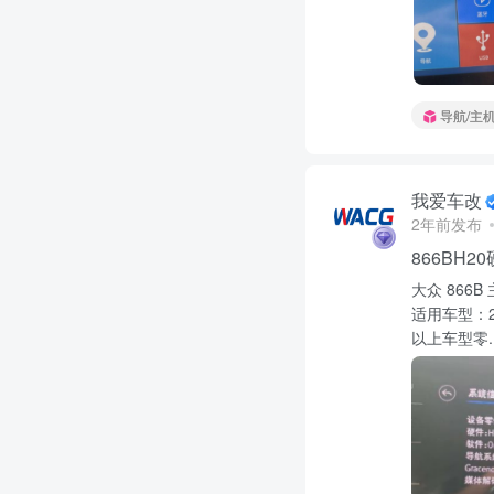
导航/主
我爱车改
2年前发布
866BH2
大众 866B
适用车型：23
以上车型零..