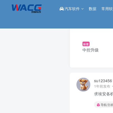
汽车软件
数据
常用软
标签
中控升级
su123456
1年前发布
求埃安各
导航/主