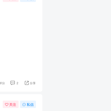
评分
2
分享
关注
私信