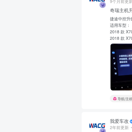
9个月前更
奇瑞主机
捷途中控升级 
适用车型：
2018 款
2018 款 
导航/主
我爱车改
2年前更新