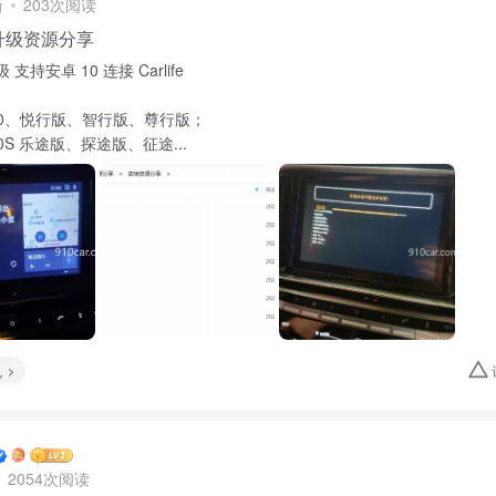
新
203次阅读
升级资源分享
支持安卓 10 连接 Carlife
 X70、悦行版、智行版、尊行版；
X70S 乐途版、探途版、征途...
机
2054次阅读