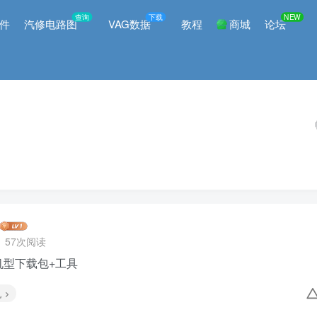
查询
下载
NEW
件
汽修电路图
VAG数据
教程
商城
论坛
57次阅读
机型下载包+工具
机