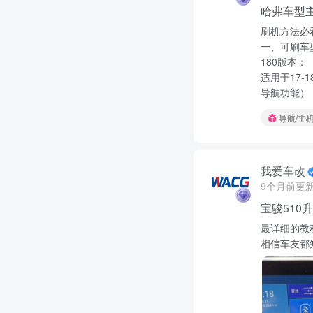
哈弗车型
刷机方法必
一、可刷车
180版本：
适用于17-
导航功能）
导航/主
我爱车改
9个月前更
宝骏510
最详细的教程，
相信车友都知道