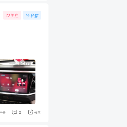
关注
私信
+3
评分
2
分享