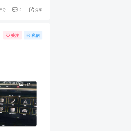
评分
2
分享
关注
私信
+12