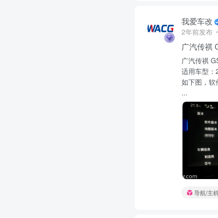
我爱车改
2年前发布
广汽传祺 G
广汽传祺 GS
适用车型：20
如下图，软
...
导航/主