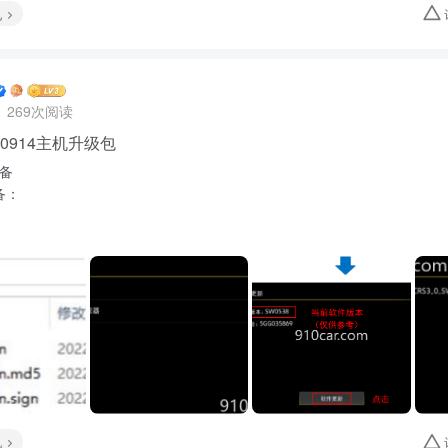
机
269次阅读
-0914主机升级包
准备
备：
求
机