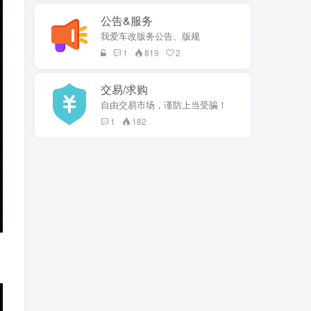
公告&服务
我爱车改版务公告、版规
1
819
2
交易/求购
自由交易市场，谨防上当受骗！
1
182