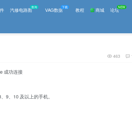
查询
下载
NEW
件
汽修电路图
VAG数据
教程
商城
论坛
463
fe 成功连接
 8、9、10 及以上的手机。