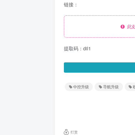
链接：
此处
提取码：dil1
中控升级
导航升级
打赏