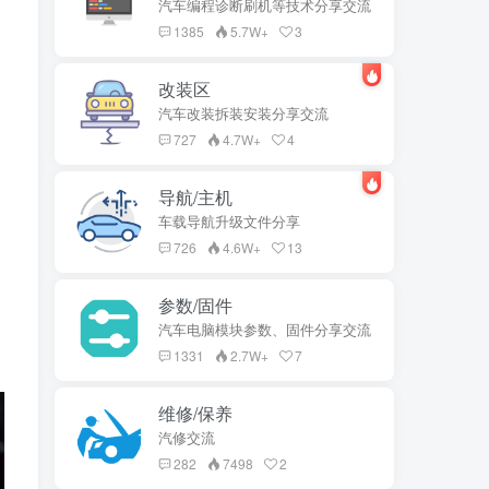
汽车编程诊断刷机等技术分享交流
1385
5.7W+
3
改装区
汽车改装拆装安装分享交流
727
4.7W+
4
导航/主机
车载导航升级文件分享
726
4.6W+
13
参数/固件
汽车电脑模块参数、固件分享交流
1331
2.7W+
7
维修/保养
汽修交流
282
7498
2