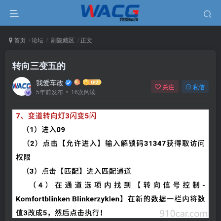
首页
论坛
刷隐藏区
正文
转向三变五的
我爱车改
关注
私信
5年前发布
16次阅读