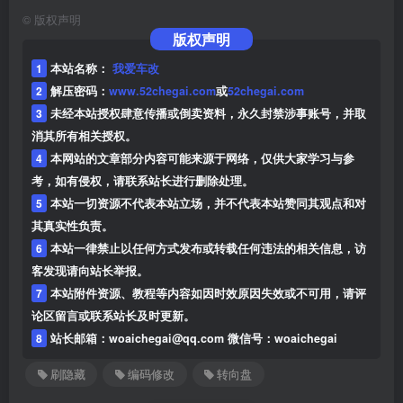
©
版权声明
版权声明
1
本站名称：
我爱车改
2
解压密码：
www.52chegai.com
或
52chegai.com
3
未经本站授权肆意传播或倒卖资料，永久封禁涉事账号，并取
消其所有相关授权。
4
本网站的文章部分内容可能来源于网络，仅供大家学习与参
考，如有侵权，请联系站长进行删除处理。
5
本站一切资源不代表本站立场，并不代表本站赞同其观点和对
其真实性负责。
6
本站一律禁止以任何方式发布或转载任何违法的相关信息，访
客发现请向站长举报。
7
本站附件资源、教程等内容如因时效原因失效或不可用，请评
论区留言或联系站长及时更新。
8
站长邮箱：woaichegai@qq.com 微信号：woaichegai
刷隐藏
编码修改
转向盘