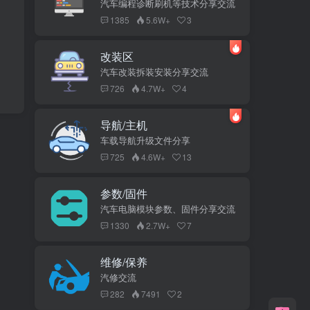
汽车编程诊断刷机等技术分享交流
1385
5.6W+
3
改装区
汽车改装拆装安装分享交流
726
4.7W+
4
导航/主机
车载导航升级文件分享
725
4.6W+
13
参数/固件
汽车电脑模块参数、固件分享交流
1330
2.7W+
7
维修/保养
汽修交流
282
7491
2