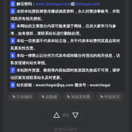
2
解压密码：
www.52chegai.com
或
52chegai.com
3
未经本站授权肆意传播或倒卖资料，永久封禁涉事账号，并取
消其所有相关授权。
4
本网站的文章部分内容可能来源于网络，仅供大家学习与参
考，如有侵权，请联系站长进行删除处理。
5
本站一切资源不代表本站立场，并不代表本站赞同其观点和对
其真实性负责。
6
本站一律禁止以任何方式发布或转载任何违法的相关信息，访
客发现请向站长举报。
7
本站附件资源、教程等内容如因时效原因失效或不可用，请评
论区留言或联系站长及时更新。
8
站长邮箱：woaichegai@qq.com 微信号：woaichegai
仪表编码
刷隐藏
加速度测量
性能测试
评分
欢迎为Ta评分