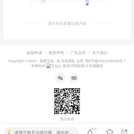
请登录后查看回复内容
友链申请
免责声明
广告合作
关于我们
Copyright © 2024 ·
我爱车改
· 由
车改团队
运营.
鄂ICP备2022008099号-7
本网站由
提供CDN加速/云存储服务
微信客服
评分
请遵守相关法律法规，请勿评论纯表情、纯数字、乱码文字、联系方式等。否则关小黑屋