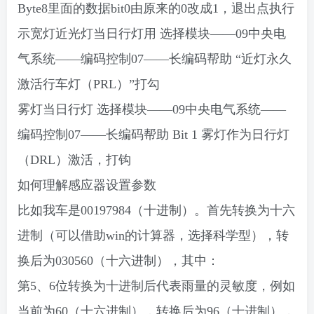
Byte8里面的数据bit0由原来的0改成1，退出点执行
示宽灯近光灯当日行灯用
选择模块——09中央电
气系统——编码控制07——长编码帮助
“近灯永久
激活行车灯（PRL）”打勾
雾灯当日行灯
选择模块——09中央电气系统——
编码控制07——长编码帮助
Bit 1 雾灯作为日行灯
（DRL）激活，打钩
如何理解感应器设置参数
比如我车是00197984（十进制）。首先转换为十六
进制（可以借助win的计算器，选择科学型），转
换后为030560（十六进制），其中：
第5、6位转换为十进制后代表雨量的灵敏度，例如
当前为60（十六进制），转换后为96（十进制），