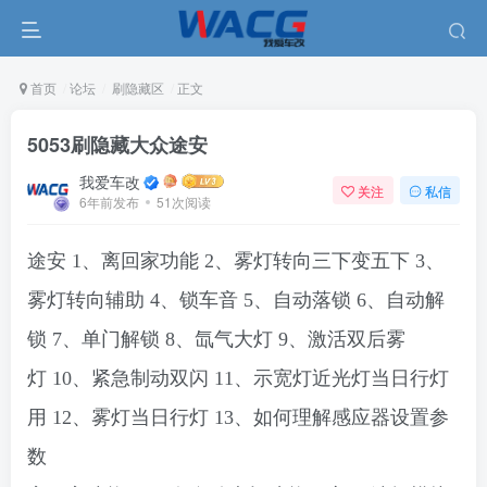
首页
论坛
刷隐藏区
正文
5053刷隐藏大众途安
我爱车改
关注
私信
6年前发布
51次阅读
途安
1、离回家功能
2、雾灯转向三下变五下
3、
雾灯转向辅助
4、锁车音
5、自动落锁
6、自动解
锁
7、单门解锁
8、氙气大灯
9、激活双后雾
灯
10、紧急制动双闪
11、示宽灯近光灯当日行灯
用
12、雾灯当日行灯
13、如何理解感应器设置参
数