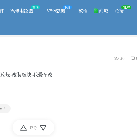
查询
下载
NEW
件
汽修电路图
VAG数据
教程
商城
论坛
30
画面
评分