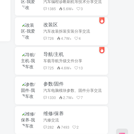
汽车编程诊断刷机等技术分享交流
1385
5.6W+
3
改装区
汽车改装拆装安装分享交流
726
4.7W+
4
导航/主机
车载导航升级文件分享
725
4.6W+
13
参数/固件
汽车电脑模块参数、固件分享交流
1330
2.7W+
7
维修/保养
汽修交流
282
7493
2