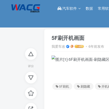
汽车软件
数据
常用软
首页
论坛
刷隐藏区
正文
5F刷开机画面
我爱车改
6年前发布
评分
5F刷机
刷隐藏
开机