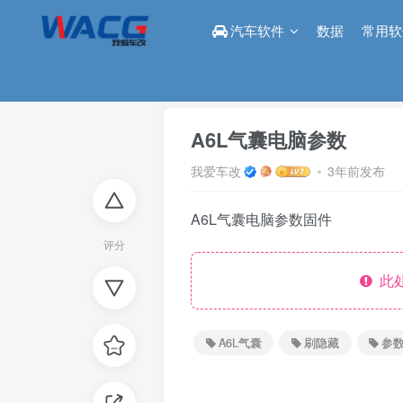
汽车软件
数据
常用软
首页
论坛
刷隐藏区
正文
A6L气囊电脑参数
我爱车改
3年前发布
A6L气囊电脑参数固件
评分
此处
A6L气囊
刷隐藏
参