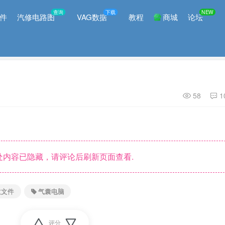
查询
下载
NEW
件
汽修电路图
VAG数据
教程
商城
论坛
58
1
内容已隐藏，请评论后刷新页面查看.
数文件
气囊电脑
评分