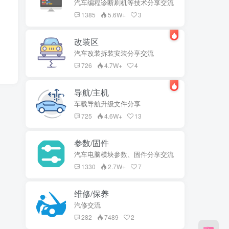
汽车编程诊断刷机等技术分享交流
1385
5.6W+
3
改装区
汽车改装拆装安装分享交流
726
4.7W+
4
导航/主机
车载导航升级文件分享
725
4.6W+
13
参数/固件
汽车电脑模块参数、固件分享交流
1330
2.7W+
7
维修/保养
汽修交流
282
7489
2