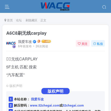
首页
论坛
刷隐藏区
正文
A6C8刷无线carplay
我爱车改
关注
私信
6年前发布
26次阅读
，无线CARPLAY
5F主机 匹配 搜索
“汽车配置”
©
版权声明
版权声明
1
本站名称：
我爱车改
2
解压密码：
www.52chegai.com
或
52chegai.com