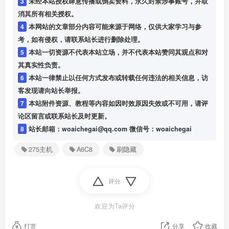
3
未经本站授权肆意传播或倒卖资料，永久封禁涉事账号，并取
消其所有相关授权。
4
本网站的文章部分内容可能来源于网络，仅供大家学习与参
考，如有侵权，请联系站长进行删除处理。
5
本站一切资源不代表本站立场，并不代表本站赞同其观点和对
其真实性负责。
6
本站一律禁止以任何方式发布或转载任何违法的相关信息，访
客发现请向站长举报。
7
本站附件资源、教程等内容如因时效原因失效或不可用，请评
论区留言或联系站长及时更新。
8
站长邮箱：woaichegai@qq.com 微信号：woaichegai
275主机
A6C8
刷隐藏
评分
欢迎为Ta评分
打赏
分享
收藏