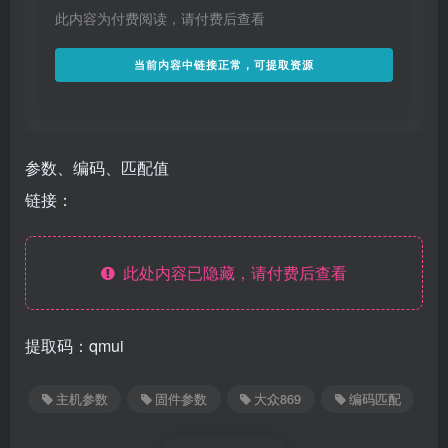
此内容为付费阅读，请付费后查看
当前内容中链接正常，可提取资源
参数、编码、匹配值
链接：
此处内容已隐藏，请付费后查看
提取码：qmui
主机参数
固件参数
大众869
编码匹配