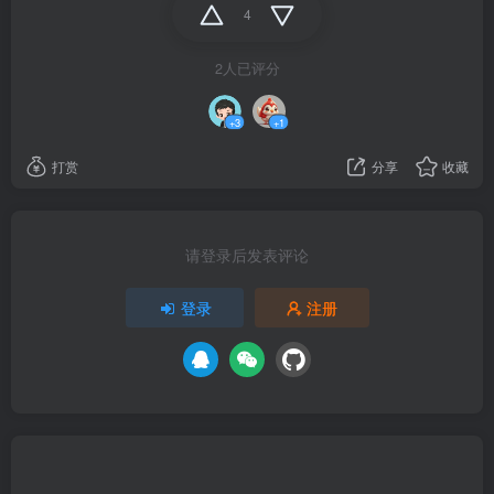
4
2人已评分
+3
+1
打赏
分享
收藏
请登录后发表评论
登录
注册