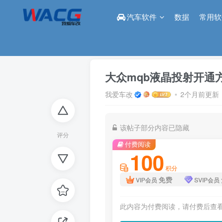
汽车软件
数据
常用软
首页
论坛
参数/固件
正文
大众mqb液晶投射开通
我爱车改
2个月前更新
该帖子部分内容已隐藏
评分
付费阅读
100
积分
免费
VIP会员
SVIP会员
此内容为付费阅读，请付费后查