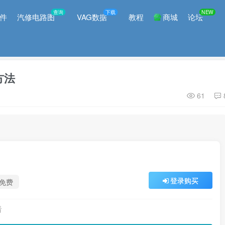
查询
下载
NEW
件
汽修电路图
VAG数据
教程
商城
论坛
方法
61
登录购买
免费
看