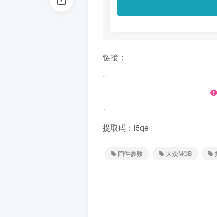
链接：
提取码：i5qe
固件参数
大众MQB