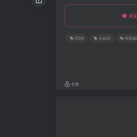
此处
ODIS
大众ID
汽车诊
打赏