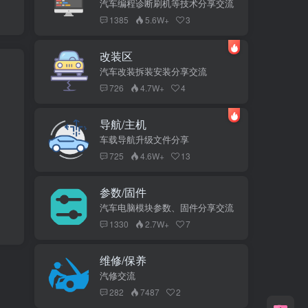
汽车编程诊断刷机等技术分享交流
1385
5.6W+
3
改装区
汽车改装拆装安装分享交流
726
4.7W+
4
导航/主机
车载导航升级文件分享
725
4.6W+
13
参数/固件
汽车电脑模块参数、固件分享交流
1330
2.7W+
7
维修/保养
汽修交流
282
7487
2