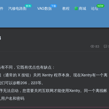
查询
下载
NEW
件
汽修电路图
VAG数据
教程
商城
论坛
3
83
。
略有不同，它既有优点也有缺点：
通常的 X 按钮）关闭 Xentry 程序本身。现在Xentry有一个离
可以诊断206，223等。
程序无法启动，您需要关闭互联网才能使用Xentry。同一个离线帐
入用户名和密码