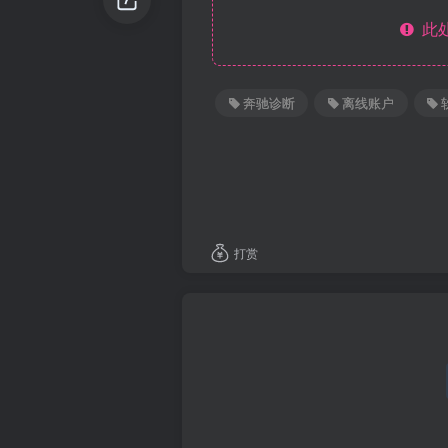
此处
奔驰诊断
离线账户
打赏