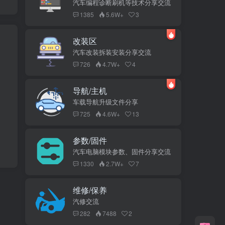
汽车编程诊断刷机等技术分享交流
1385
5.6W+
3
改装区
汽车改装拆装安装分享交流
726
4.7W+
4
导航/主机
车载导航升级文件分享
725
4.6W+
13
参数/固件
汽车电脑模块参数、固件分享交流
1330
2.7W+
7
维修/保养
汽修交流
282
7488
2