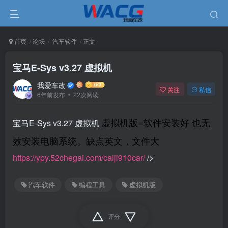
首页
论坛
汽车软件
正文
宝马E-Sys v3.27 虚拟机
我爱车改
关注
私信
6年前发布
22次阅读
虚拟机版=软件安装好 也无
宝马E-Sys v3.27 虚拟机
效安装电脑系统。缺点英文，文件大
https://ypy.52chegai.com/caiji910car/
/>
汽车软件
编程工具
虚拟机版
评分