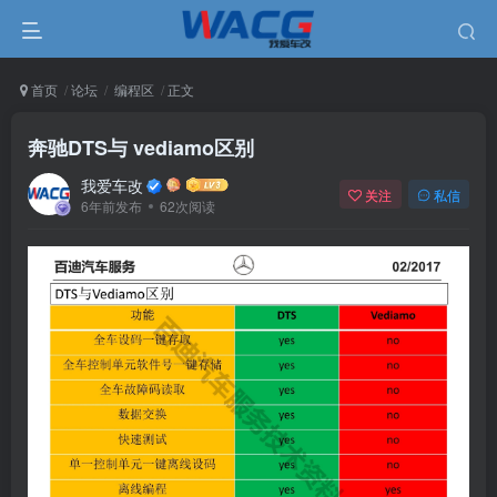
首页
论坛
编程区
正文
奔驰DTS与 vediamo区别
我爱车改
关注
私信
6年前发布
62次阅读