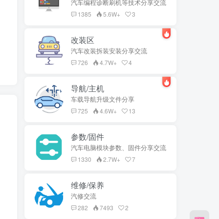
汽车编程诊断刷机等技术分享交流
1385
5.6W+
3
改装区
汽车改装拆装安装分享交流
726
4.7W+
4
导航/主机
车载导航升级文件分享
725
4.6W+
13
参数/固件
汽车电脑模块参数、固件分享交流
1330
2.7W+
7
维修/保养
汽修交流
282
7493
2