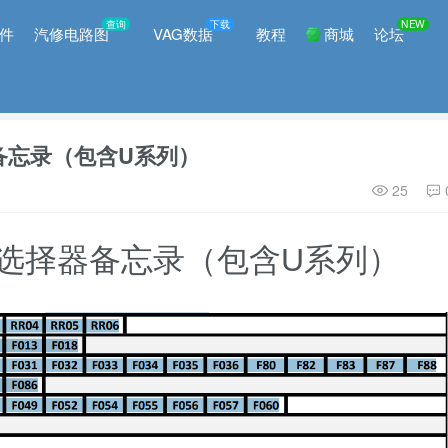
查询
下载
NEW
件
汽修电路图
VAG数据
教程
商城
论坛
择器备忘录（包含U系列）
25
Y目标选择器备忘录（包含U系列）