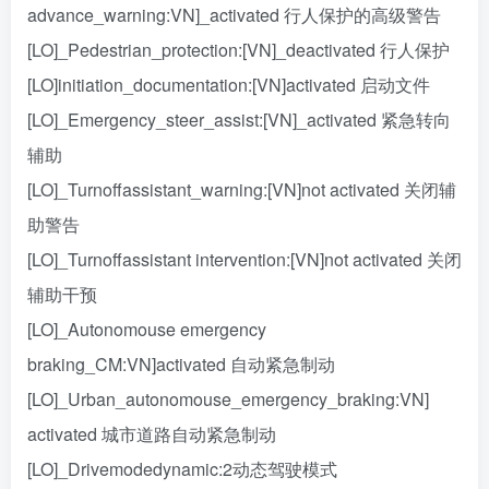
advance_warning:VN]_activated 行人保护的高级警告
[LO]_Pedestrian_protection:[VN]_deactivated 行人保护
[LO]initiation_documentation:[VN]activated 启动文件
[LO]_Emergency_steer_assist:[VN]_activated 紧急转向
辅助
[LO]_Turnoffassistant_warning:[VN]not activated 关闭辅
助警告
[LO]_Turnoffassistant intervention:[VN]not activated 关闭
辅助干预
[LO]_Autonomouse emergency
braking_CM:VN]activated 自动紧急制动
[LO]_Urban_autonomouse_emergency_braking:VN]
activated 城市道路自动紧急制动
[LO]_Drivemodedynamic:2动态驾驶模式