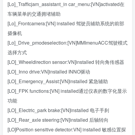
[Lo]_Trafficjam_assistant_in car_menu:[VN]activated在
车辆菜单的交通拥堵辅助
[Lo]_Frontcamera:[VN] installed 驾驶员辅助系统的前部
摄像机
[Lo]_Drive_pmodeselection:[VN]MMImenuACC驾驶模式
选择方式
[LO]_Wheeldirection sensor:VN]installed 转向角传感器
[LO]_Inno drive:VN]installed INNO驱动
[LO]_Emergency_Assist:[VN]installed 紧急辅助
[LO]_FPK functions:[VN] installed通过仪表的数字化显示
功能
[LO]_Electric_park brake:[VN]installed 电子手刹
[LO]_Rear_axle steering:[VN]installed 后轴转向
[LO]Position sensitive detector:VN] installed 敏感位置探