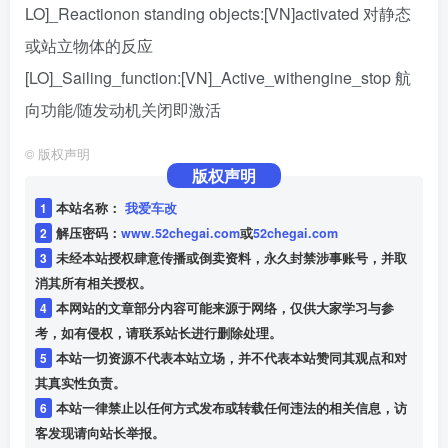
LO]_Reactionon standing objects:[VN]activated 对静态
或站立物体的反应
[LO]_Sailing_function:[VN]_Active_withengine_stop 航
向功能/随发动机关闭即激活
©
版权声明
版权声明
1
本站名称：
我爱车改
2
解压密码：
www.52chegai.com
或
52chegai.com
3
未经本站授权肆意传播或倒卖资料，永久封禁涉事账号，并取
消其所有相关授权。
4
本网站的文章部分内容可能来源于网络，仅供大家学习与参
考，如有侵权，请联系站长进行删除处理。
5
本站一切资源不代表本站立场，并不代表本站赞同其观点和对
其真实性负责。
6
本站一律禁止以任何方式发布或转载任何违法的相关信息，访
客发现请向站长举报。