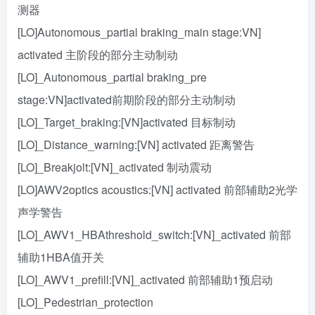
测器
[LO]Autonomous_partial braking_main stage:VN]
activated 主阶段的部分主动制动
[LO]_Autonomous_partial braking_pre
stage:VN]activated前期阶段的部分主动制动
[LO]_Target_braking:[VN]activated 目标制动
[LO]_Distance_warning:[VN] activated 距离警告
[LO]_Breakjolt:[VN]_activated 制动震动
[LO]AWV2optics acoustics:[VN] activated 前部辅助2光学
声学警告
[LO]_AWV1_HBAthreshold_switch:[VN]_activated 前部
辅助1HBA值开关
[LO]_AWV1_prefill:[VN]_activated 前部辅助1预启动
[LO]_Pedestrian_protection