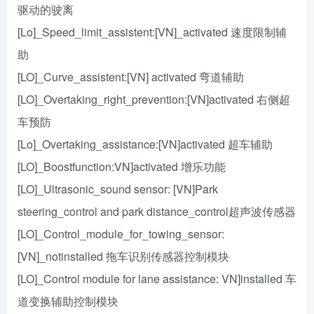
驱动的驶离
[Lo]_Speed_limit_assistent:[VN]_activated 速度限制辅
助
[LO]_Curve_assistent:[VN] activated 弯道辅助
[LO]_Overtaking_right_prevention:[VN]activated 右侧超
车预防
[Lo]_Overtaking_assistance:[VN]activated 超车辅助
[LO]_Boostfunction:VN]activated 增乐功能
[LO]_Ultrasonic_sound sensor: [VN]Park
steering_control and park distance_control超声波传感器
[LO]_Control_module_for_towing_sensor:
[VN]_notinstalled 拖车识别传感器控制模块
[LO]_Control module for lane assistance: VN]installed 车
道变换辅助控制模块