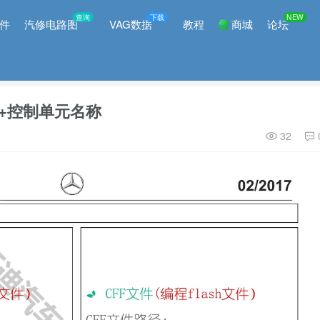
查询
下载
NEW
件
汽修电路图
VAG数据
教程
商城
论坛
入+控制单元名称
32