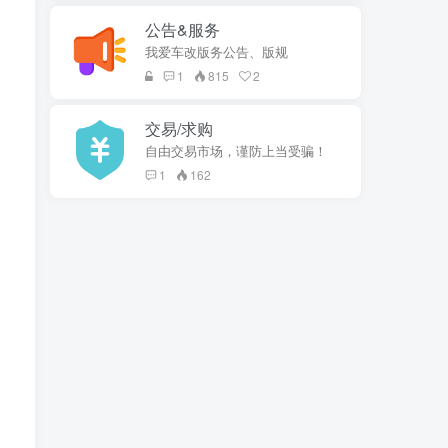
公告&服务
我爱车改版务公告、版规
1
815
2
交易/求购
自由交易市场，谨防上当受骗！
1
162