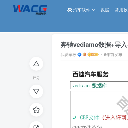
汽车软件
数据
常用软
首页
论坛
编程区
正文
奔驰vediamo数据+导
我爱车改
6年前发布
评分