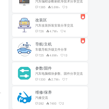
汽车编程诊断刷机等技术分享交流
1385
5.6W+
3
改装区
汽车改装拆装安装分享交流
726
4.7W+
4
导航/主机
车载导航升级文件分享
725
4.6W+
13
参数/固件
汽车电脑模块参数、固件分享交流
1330
2.7W+
7
维修/保养
汽修交流
282
7493
2