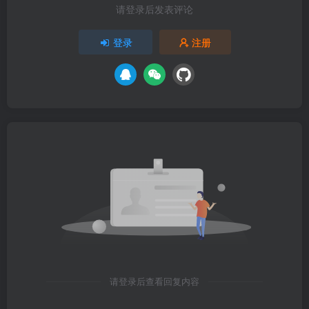
请登录后发表评论
登录
注册
请登录后查看回复内容