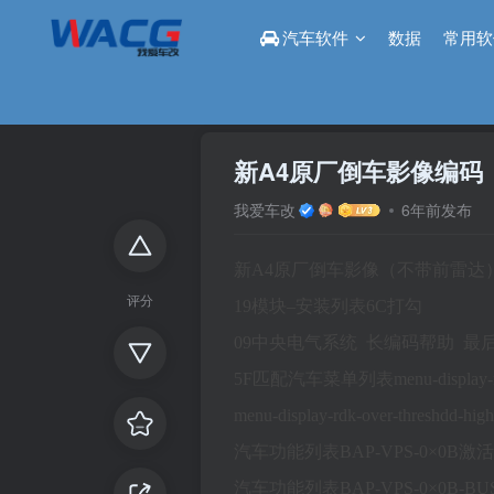
汽车软件
数据
常用软
首页
论坛
改装区
正文
新A4原厂倒车影像编码
我爱车改
6年前发布
新A4原厂倒车影像（不带前雷达
评分
19模块–安装列表6C打勾
09中央电气系统 长编码帮助 最
5F匹配汽车菜单列表menu-display
menu-display-rdk-over-threshdd-h
汽车功能列表BAP-VPS-0×0B激活
汽车功能列表BAP-VPS-0×0B-B