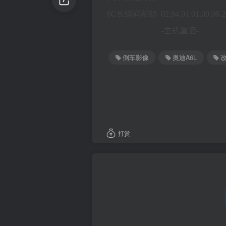
6C长编码帮助 02.94.01.01.00.00.20.
-主机重启-
倒车影像
奥迪A6L
打赏