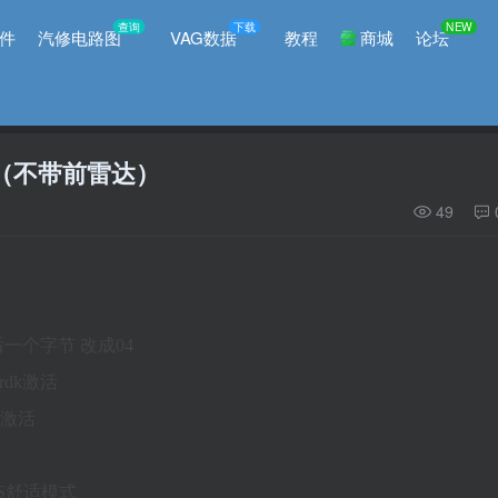
查询
下载
NEW
件
汽修电路图
VAG数据
教程
商城
论坛
（不带前雷达）
49
）
后一个字节 改成04
-rdk激活
igh激活
US舒适模式