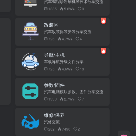
汽车编程诊断刷机等技术分享交流
1385
5.6W+
3
改装区
汽车改装拆装安装分享交流
726
4.7W+
4
导航/主机
车载导航升级文件分享
725
4.6W+
13
参数/固件
汽车电脑模块参数、固件分享交流
1330
2.7W+
7
维修/保养
汽修交流
282
7490
2