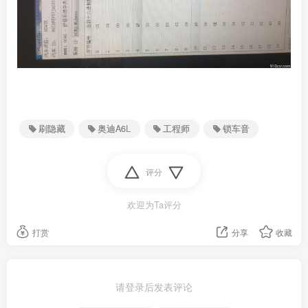
刷隐藏
奥迪A6L
工程师
锁车音
评分
欢迎为Ta评分
打赏
分享
收藏
请登录后发表评论