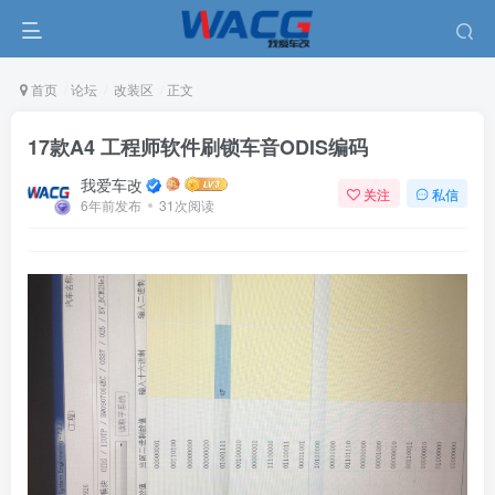
首页
论坛
改装区
正文
17款A4 工程师软件刷锁车音ODIS编码
我爱车改
关注
私信
6年前发布
31次阅读