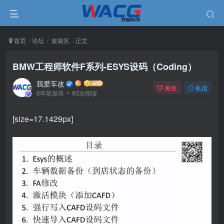
首页
论坛
改装区
正文
BMW工程师软件F系列-ESYS设码（Coding）
我爱车改
关注
私信
6年前发布
93次阅读
[size=17.1429px]