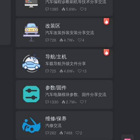
汽车编程诊断刷机等技术分享交流
1385
5.6W+
3
改装区
汽车改装拆装安装分享交流
726
4.7W+
4
导航/主机
车载导航升级文件分享
725
4.6W+
13
参数/固件
汽车电脑模块参数、固件分享交流
1330
2.7W+
7
维修/保养
汽修交流
282
7488
2