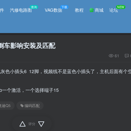
查询
下载
NEW
件
汽修电路图
VAG数据
教程
商城
论坛
3倒车影响安装及匹配
61
n线灰色小插头6 12脚，视频线不是蓝色小插头了，主机后面有个
。
 0x0b一个激活，一个选择端子15
奥迪Q5
编码匹配
评分