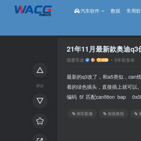
汽车软件
数据
常用软
首页
论坛
改装区
正文
21年11月最新款奥迪q
我爱车改
5年前发布
最新的q3改了，和a5类似，ca
评分
着的绿色插头，直接插上就可以
编码 5f 匹配canfition bap
倒车影像
加装教程