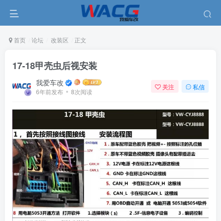
首页
论坛
改装区
正文
17-18甲壳虫后视安装
我爱车改
关注
私信
6年前发布
8次阅读