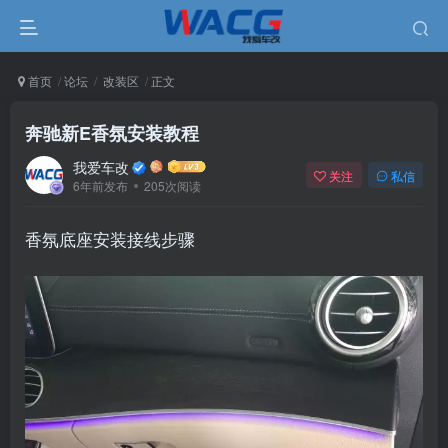
首页
论坛
改装区
正文
奔驰新E香氛安装教程
我爱车改
关注
私信
6年前发布
205次阅读
香氛底座安装接线步骤