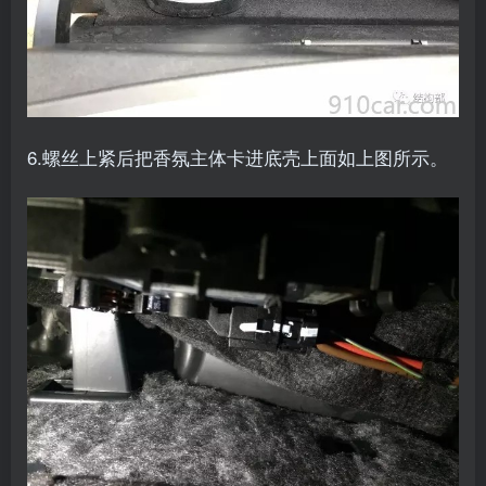
6.螺丝上紧后把香氛主体卡进底壳上面如上图所示。