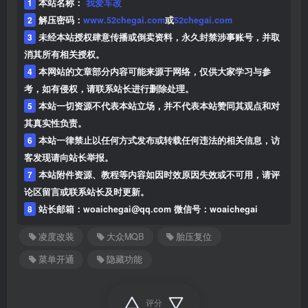
1
本站名称：
我爱车改
2
解压密码：
www.52chegai.com
或
52chegai.com
3
未经本站授权肆意传播或倒卖资料，永久封禁涉事账号，并取
消其所有相关授权。
4
本网站的文章部分内容可能来源于网络，仅供大家学习与参
考，如有侵权，请联系站长进行删除处理。
5
本站一切资源不代表本站立场，并不代表本站赞同其观点和对
其真实性负责。
6
本站一律禁止以任何方式发布或转载任何违法的相关信息，访
客发现请向站长举报。
7
本站附件资源、教程等内容如因时效原因失效或不可用，请评
论区留言或联系站长及时更新。
8
站长邮箱：woaichegai@qq.com 微信号：woaichegai
凌度改装
大众MQB
胎压复位
菜单开通
隐藏功能
评分