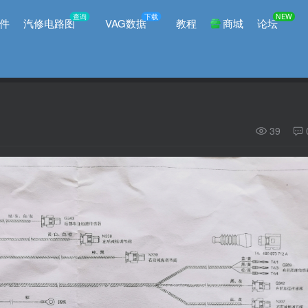
查询
下载
NEW
件
汽修电路图
VAG数据
教程
商城
论坛
39