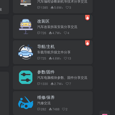
汽车编程诊断刷机等技术分享交流
1385
5.6W+
3
藏
改装区
汽车改装拆装安装分享交流
726
4.7W+
4
导航/主机
车载导航升级文件分享
725
4.6W+
13
参数/固件
汽车电脑模块参数、固件分享交流
1330
2.7W+
7
维修/保养
汽修交流
282
7488
2