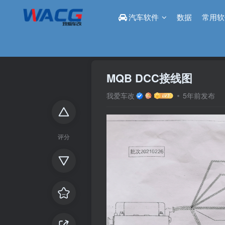
汽车软件
数据
常用软
首页
论坛
改装区
正文
MQB DCC接线图
我爱车改
5年前发布
评分