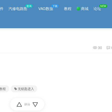
查询
下载
NEW
件
汽修电路图
VAG数据
教程
商城
论坛
30
教程
无钥匙进入
评分