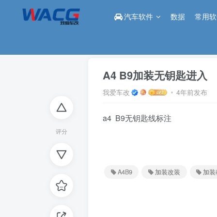
汽车软件
数据
常用软
首页
论坛
改装区
正文
A4 B9加装无钥匙进入
我爱车改
4年前发布
a4 B9无钥匙线标注
评分
A4B9
加装改装
加装