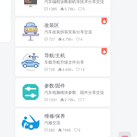
汽车编程诊断刷机等技术分享交流
1385
5.7W+
3
改装区
汽车改装拆装安装分享交流
727
4.7W+
4
导航/主机
车载导航升级文件分享
725
4.6W+
13
参数/固件
汽车电脑模块参数、固件分享交流
1331
2.7W+
7
维修/保养
汽修交流
282
7496
2