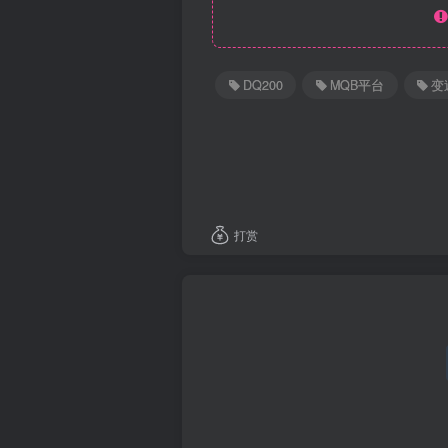
DQ200
MQB平台
变
打赏