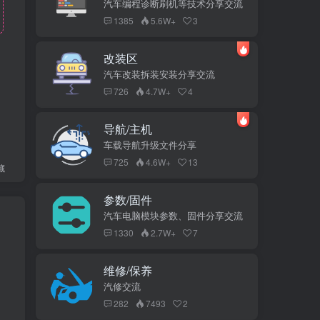
汽车编程诊断刷机等技术分享交流
1385
5.6W+
3
改装区
汽车改装拆装安装分享交流
726
4.7W+
4
导航/主机
车载导航升级文件分享
725
4.6W+
13
藏
参数/固件
汽车电脑模块参数、固件分享交流
1330
2.7W+
7
维修/保养
汽修交流
282
7493
2