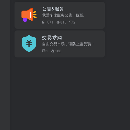
公告&服务
我爱车改版务公告、版规
1
815
2
交易/求购
自由交易市场，谨防上当受骗！
1
162