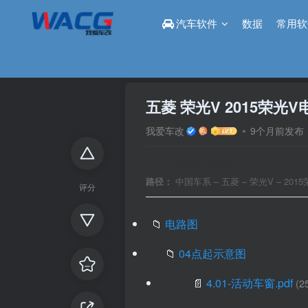
汽车软件
数据
常用软
首页
论坛
电路图
正文
五菱 荣光V 2015荣光
我爱车改
9个月前发布
📍 2015荣光V电路图
路径：
中国车系 – 五菱 – 荣光V – 201
评分
📁
电路图
📁
04点起示意图
📄
4.01-活动车窗.pdf
(2