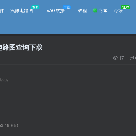
查询
下载
NEW
件
汽修电路图
VAG数据
教程
商城
论坛
V电路图查询下载
17
5荣光V
53.48 KB)