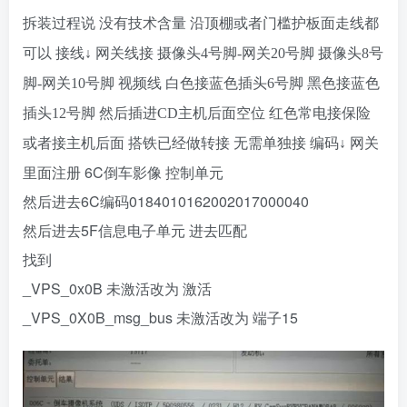
拆装过程说 没有技术含量
沿顶棚或者门槛护板面走线都
可以
接线↓
网关线接
摄像头4号脚-网关20号脚
摄像头8号
脚-网关10号脚
视频线
白色接蓝色插头6号脚
黑色接蓝色
插头12号脚
然后插进CD主机后面空位
红色常电接保险
网关
或者接主机后面
搭铁已经做转接 无需单独接
编码↓
里面注册 6C倒车影像 控制单元
然后进去6C编码0184010162002017000040
然后进去5F信息电子单元 进去匹配
找到
_VPS_0x0B 未激活改为 激活
_VPS_0X0B_msg_bus 未激活改为 端子15