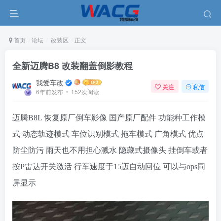
首页
论坛
改装区
正文
全新迈腾B8 改装翻盖倒影教程
我爱车改
关注
私信
6年前发布
152次阅读
迈腾B8L 恢复原厂倒车影像
国产原厂配件
功能种工作模
式
动态轨迹模式 车位识别模式 拖车模式 广角模式
优点
防尘防污 雨天也不用担心溅水
隐藏式摄像头
挂倒车或者
按P雷达开关激活
行车速度于15迈自动回位
可以与ops同
屏显示