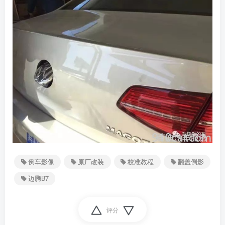
倒车影像
原厂改装
校准教程
翻盖倒影
迈腾B7
评分