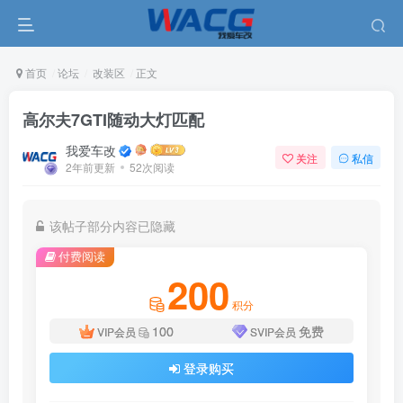
首页
论坛
改装区
正文
高尔夫7GTI随动大灯匹配
我爱车改
关注
私信
2年前更新
52次阅读
该帖子部分内容已隐藏
付费阅读
200
积分
100
免费
VIP会员
SVIP会员
登录购买