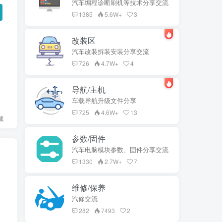
汽车编程诊断刷机等技术分享交流
1385
5.6W+
3
改装区
汽车改装拆装安装分享交流
726
4.7W+
4
导航/主机
车载导航升级文件分享
725
4.6W+
13
藏
参数/固件
汽车电脑模块参数、固件分享交流
1330
2.7W+
7
维修/保养
汽修交流
282
7493
2