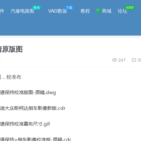
查询
下载
NEW
件
汽修电路图
VAG数据
教程
商城
论坛
清原版图
新
247
3
图，校准布