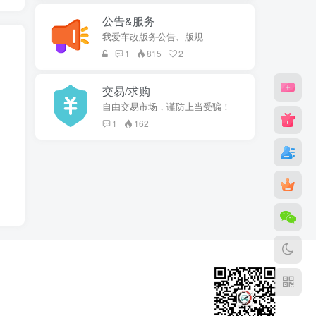
公告&服务
我爱车改版务公告、版规
1
815
2
交易/求购
自由交易市场，谨防上当受骗！
1
162