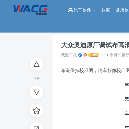
汽车软件
数据
常用软
首页
论坛
改装区
正文
大众奥迪原厂调试布高
我爱车改
10个月前更
车道保持校准图，倒车影像校准
评分