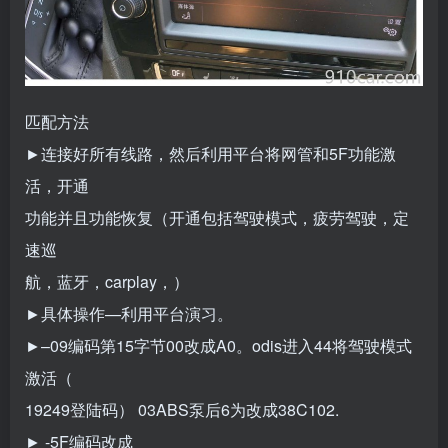
匹配方法
►连接好所有线路，然后利用平台将网管和5F功能激
活，开通
功能并且功能恢复（开通包括驾驶模式，疲劳驾驶，定
速巡
航，蓝牙，carplay，）
►具体操作—利用平台演习。
►–09编码第15字节00改成A0。odis进入44将驾驶模式
激活（
19249登陆码） 03ABS泵后6为改成38C102.
► -5F编码改成