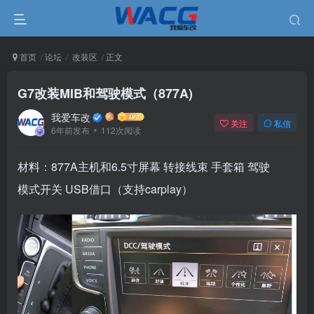
首页
论坛
改装区
正文
G7改装MIB和驾驶模式（877A)
我爱车改
关注
私信
6年前发布
112次阅读
材料：877A主机和6.5寸屏幕 转接线束 手套箱 驾驶
模式开关 USB借口（支持carplay）