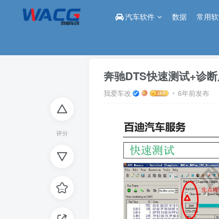
汽车软件
数据
常用软
首页
论坛
改装区
正文
奔驰DTS快速测试+诊
我爱车改
6年前发布
评分