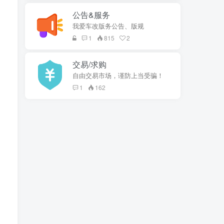
公告&服务
我爱车改版务公告、版规
1
815
2
交易/求购
自由交易市场，谨防上当受骗！
1
162