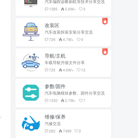
汽车编程诊断刷机等技术分享交流
1385
5.6W+
3
改装区
汽车改装拆装安装分享交流
726
4.7W+
4
导航/主机
车载导航升级文件分享
725
4.6W+
13
参数/固件
汽车电脑模块参数、固件分享交流
1330
2.7W+
7
维修/保养
汽修交流
282
7489
2