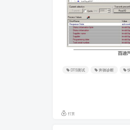
DTS测试
奔驰诊断
打赏