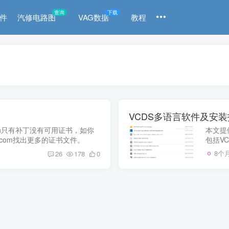
查询
下载
件
汽修电路图
VAG数据
教程
VCDS多语言软件及安
r + Patch只有补丁没有可用证书，如你
本文提
qq.com找出更多的证书文件。
包括VC
具，帮
8个
26
178
0