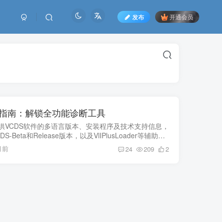
发布
开通会员
装指南：解锁全功能诊断工具
供VCDS软件的多语言版本、安装程序及技术支持信息，
DS-Beta和Release版本，以及VlIPlusLoader等辅助工
助用户轻松切换语言并获取完整功能。
月前
24
209
2