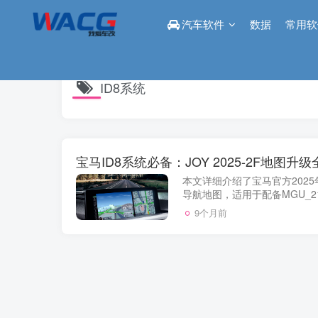
汽车软件
数据
常用软
ID8系统
宝马ID8系统必备：JOY 2025-2F地图升
本文详细介绍了宝马官方2025年6
导航地图，适用于配备MGU_
了从U盘准备、文件下载到车
9个月前
资源链接，帮助车主顺利...