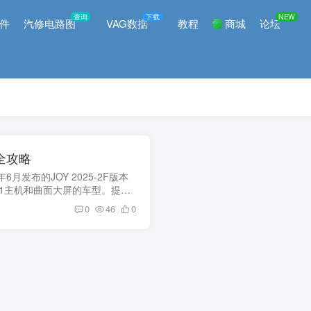
查询
下载
NEW
件
汽修电路图
VAG数据
教程
商城
论坛
级全攻略
月发布的JOY 2025-2F版本
21主机和曲面大屏的车型。提供
内升级的完整步骤指南，并包含
0
46
0