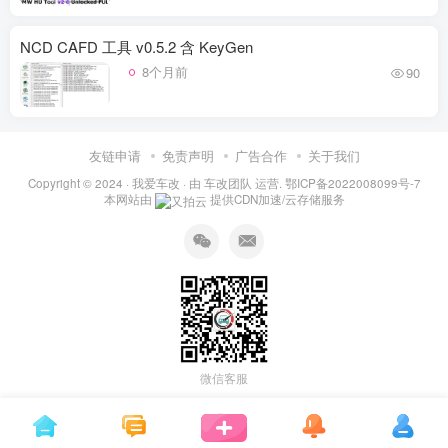
NCD CAFD 工具 v0.5.2 含 KeyGen
8个月前
90
友链申请
免责声明
广告合作
关于我们
Copyright © 2024 ·
我爱车改
· 由
车改团队
运营.
鄂ICP备2022008099号-7
本网站由
提供CDN加速/云存储服务
微信客服