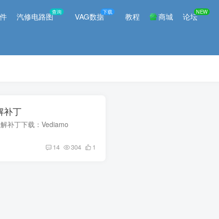
查询
下载
NEW
件
汽修电路图
VAG数据
教程
商城
论坛
破解补丁
、破解补丁下载：Vediamo
14
304
1