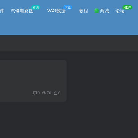
查询
下载
NEW
件
汽修电路图
VAG数据
教程
商城
论坛
0
70
0