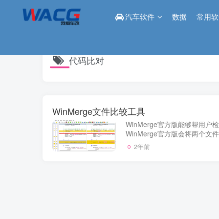
汽车软件
数据
常用软
代码比对
WinMerge文件比较工具
WinMerge官方版能够帮用
WinMerge官方版会将两个
亮度的方式显示，它的基于正
2年前
和包括项目。软件能够以...