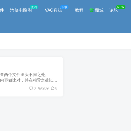
查询
下载
NEW
件
汽修电路图
VAG数据
教程
商城
论坛
户检查两个文件里头不同之处。
文件内容做比对，并在相异之处以高
则表达式的文件过滤器允许排除
0
269
8